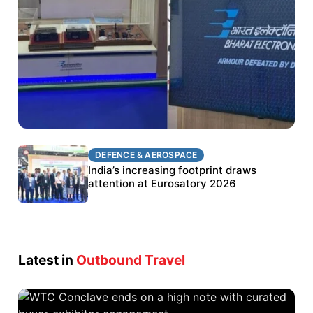
DEFENCE & AEROSPACE
DEFENCE & AEROSPACE
BEL targets stronger export growth through
India’s increasing footprint draws
Eurosatory participation
attention at Eurosatory 2026
Latest in
Outbound Travel