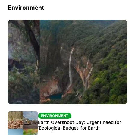
Environment
ENVIRONMENT
ENVIRONMENT
The Habitats Trust awards INR 33 million to
Earth Overshoot Day: Urgent need for
six conservation projects
‘Ecological Budget’ for Earth