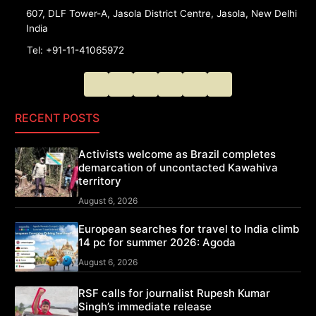
607, DLF Tower-A, Jasola District Centre, Jasola, New Delhi
India
Tel: +91-11-41065972
RECENT POSTS
Activists welcome as Brazil completes
demarcation of uncontacted Kawahiva
territory
August 6, 2026
European searches for travel to India climb
14 pc for summer 2026: Agoda
August 6, 2026
RSF calls for journalist Rupesh Kumar
Singh’s immediate release