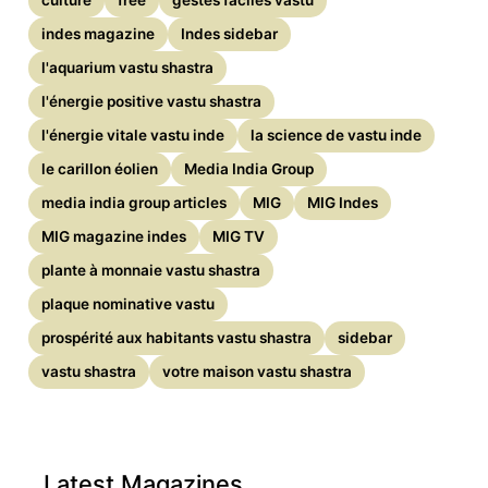
culture
free
gestes faciles vastu
indes magazine
Indes sidebar
l'aquarium vastu shastra
l'énergie positive vastu shastra
l'énergie vitale vastu inde
la science de vastu inde
le carillon éolien
Media India Group
media india group articles
MIG
MIG Indes
MIG magazine indes
MIG TV
plante à monnaie vastu shastra
plaque nominative vastu
prospérité aux habitants vastu shastra
sidebar
vastu shastra
votre maison vastu shastra
Latest Magazines