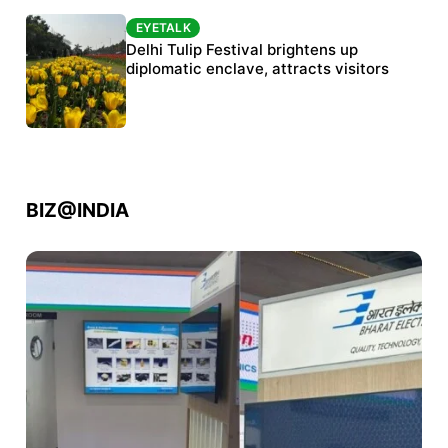
EYETALK
EYETALK
Protests continue at Jantar Mantar despite
Delhi Tulip Festival brightens up
police crackdown
diplomatic enclave, attracts visitors
BIZ@INDIA