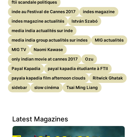
ftii scandale politiques
inde au Festival de Cannes 2017
indes magazine
indes magazine actualités
István Szabó
media india actualités sur inde
media india group actualités sur indes
MIG actualités
MIG TV
Naomi Kawase
only indian movie at cannes 2017
Ozu
Payal Kapadia
payal kapadia étudiante à FTII
payala kapadia film afternoon clouds
Ritwick Ghatak
sidebar
slow cinéma
Tsai Ming Liang
Latest Magazines