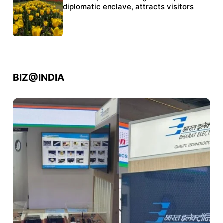
police crackdown
diplomatic enclave, attracts visitors
BIZ@INDIA