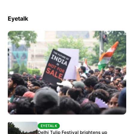
Eyetalk
EYETALK
EYETALK
Protests continue at Jantar Mantar despite
Delhi Tulip Festival brightens up