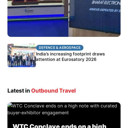
DEFENCE & AEROSPACE
DEFENCE & AEROSPACE
BEL targets stronger export growth through
India’s increasing footprint draws
Eurosatory participation
attention at Eurosatory 2026
Latest in
Outbound Travel
WTC Conclave ends on a high