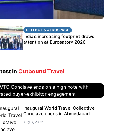
DEFENCE & AEROSPACE
DEFENCE & AEROSPACE
BEL targets stronger export growth
India’s increasing footprint draws
through Eurosatory participation
attention at Eurosatory 2026
test in
Outbound Travel
WTC Conclave ends on a high
Inaugural World Travel Collective
Conclave opens in Ahmedabad
note with curated buyer-
exhibitor engagement
Aug 3, 2026