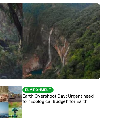
ENVIRONMENT
ENVIRONMENT
The Habitats Trust awards INR 33 million to
Earth Overshoot Day: Urgent need
six conservation projects
for ‘Ecological Budget’ for Earth