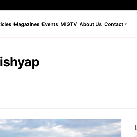
ticles
Magazines
Events
MIGTV
About Us
Contact
ishyap