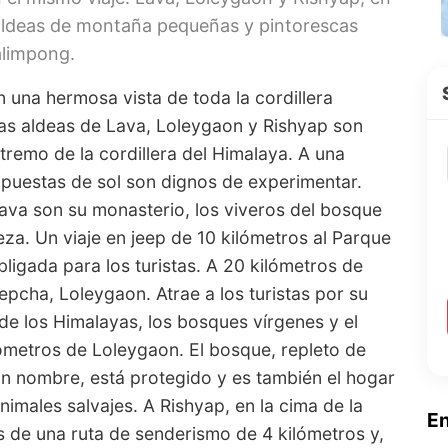
 aldeas de montaña pequeñas y pintorescas
Kalimpong.
una hermosa vista de toda la cordillera
las aldeas de Lava, Loleygaon y Rishyap son
remo de la cordillera del Himalaya. A una
 puestas de sol son dignos de experimentar.
Lava son su monasterio, los viveros del bosque
eza. Un viaje en jeep de 10 kilómetros al Parque
bligada para los turistas. A 20 kilómetros de
pcha, Loleygaon. Atrae a los turistas por su
 de los Himalayas, los bosques vírgenes y el
lómetros de Loleygaon. El bosque, repleto de
in nombre, está protegido y es también el hogar
males salvajes. A Rishyap, en la cima de la
E
s de una ruta de senderismo de 4 kilómetros y,