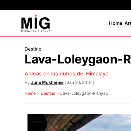
Home
Ar
Destino
Lava-Loleygaon-R
Aldeas en las nubes del Himalaya
By
June Mukherjee
| Jan 20, 2018 |
Home
>
Destino
>
Lava-Loleygaon-Rishyap