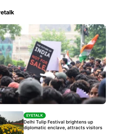
etalk
EYETALK
EYETALK
Protests continue at Jantar Mantar despite
Delhi Tulip Festival brightens up
police crackdown
diplomatic enclave, attracts visitors