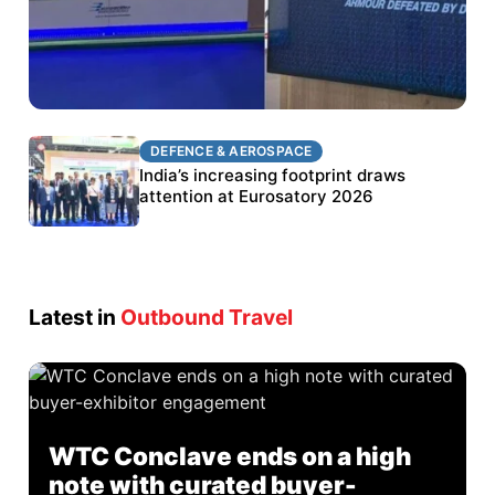
DEFENCE & AEROSPACE
DEFENCE & AEROSPACE
BEL targets stronger export growth through
India’s increasing footprint draws
Eurosatory participation
attention at Eurosatory 2026
Latest in
Outbound Travel
WTC Conclave ends on a high
note with curated buyer-