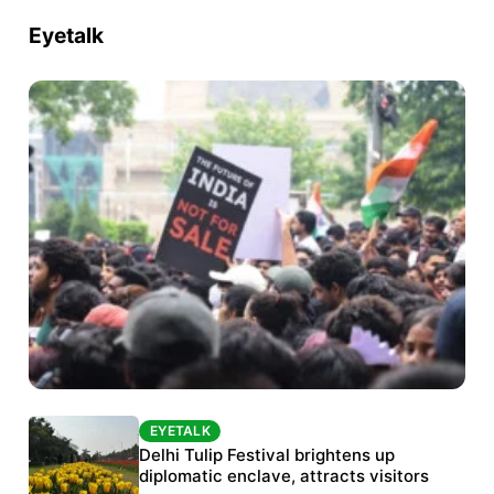
Eyetalk
EYETALK
EYETALK
Protests continue at Jantar Mantar despite
Delhi Tulip Festival brightens up
police crackdown
diplomatic enclave, attracts visitors