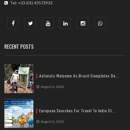
Tel: +33 (01) 43573933
COMMUNICATION ADDRESS :
India : 607, DLF Tower-A, Jasola District Centre, Jasola, New
Delhi
Tel: +91-11-41065972
RECENT POSTS
Activists Welcome As Brazil Completes De...
August 6, 2026
European Searches For Travel To India Cl...
August 6, 2026