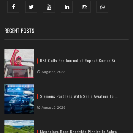
India : 607, DLF Tower-A, Jasola District Centre, Jasola, New
Delhi
Tel: +91-11-41065972
RECENT POSTS
RSF Calls For Journalist Rupesh Kumar Si...
August 5, 2026
Siemens Partners With Sarla Aviation To ...
August 5, 2026
Meghalaya Bans Roadside Picnics In Sohra...