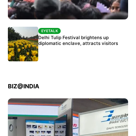
EYETALK
EYETALK
Protests continue at Jantar Mantar despite
Delhi Tulip Festival brightens up
police crackdown
diplomatic enclave, attracts visitors
BIZ@INDIA