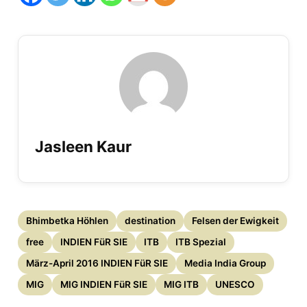
Jasleen Kaur
Bhimbetka Höhlen
destination
Felsen der Ewigkeit
free
INDIEN FüR SIE
ITB
ITB Spezial
März-April 2016 INDIEN FüR SIE
Media India Group
MIG
MIG INDIEN FüR SIE
MIG ITB
UNESCO