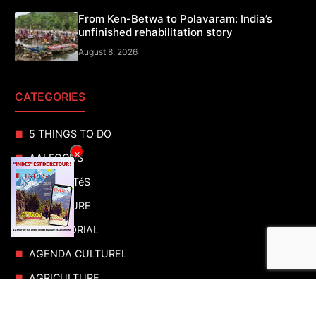
From Ken-Betwa to Polavaram: India’s
unfinished rehabilitation story
August 8, 2026
CATEGORIES
5 THINGS TO DO
×
AAI FOCUS
ACTUALITéS
ADVENTURE
ADVERTORIAL
AGENDA CULTUREL
AGRICULTURE
AIR SHOWS