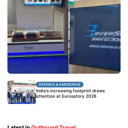
DEFENCE & AEROSPACE
DEFENCE & AEROSPACE
BEL targets stronger export growth through
India’s increasing footprint draws
Eurosatory participation
attention at Eurosatory 2026
Latest in
Outbound Travel