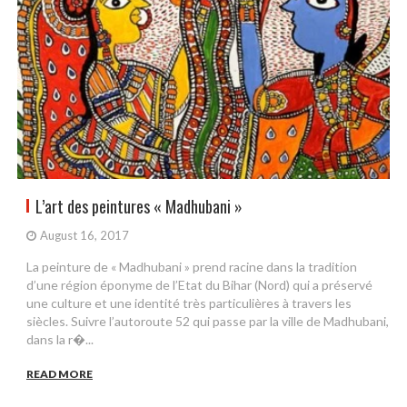
L’art des peintures « Madhubani »
August 16, 2017
La peinture de « Madhubani » prend racine dans la tradition
d’une région éponyme de l’Etat du Bihar (Nord) qui a préservé
une culture et une identité très particulières à travers les
siècles. Suivre l’autoroute 52 qui passe par la ville de Madhubani,
dans la r�...
READ MORE