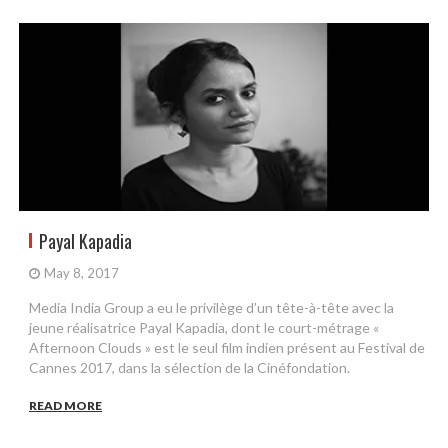
Payal Kapadia
May 8, 2017
Media India Group a eu le privilège d’un tête-à-tête avec la
jeune réalisatrice Payal Kapadia, dont le court-métrage «
Afternoon Clouds » est le seul film indien présent au Festival de
Cannes 2017, dans la sélection de la Cinéfondation.
READ MORE