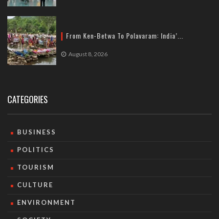
From Ken-Betwa To Polavaram: India’...
August 8, 2026
CATEGORIES
BUSINESS
POLITICS
TOURISM
CULTURE
ENVIRONMENT