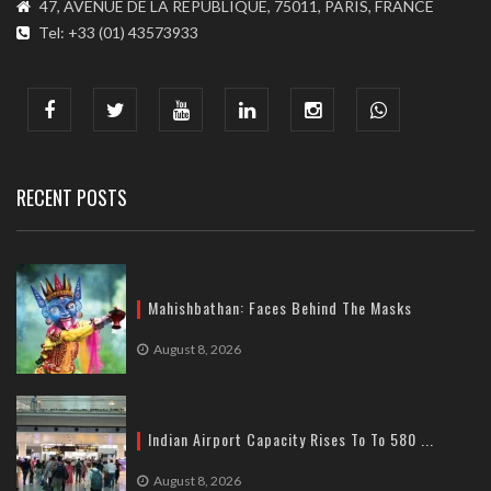
47, AVENUE DE LA REPUBLIQUE, 75011, PARIS, FRANCE
Tel: +33 (01) 43573933
COMMUNICATION ADDRESS :
India : 607, DLF Tower-A, Jasola District Centre, Jasola, New
Delhi
Tel: +91-11-41065972
RECENT POSTS
Mahishbathan: Faces Behind The Masks
August 8, 2026
Indian Airport Capacity Rises To To 580 ...
August 8, 2026