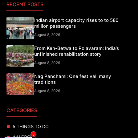
RECENT POSTS
Indian airport capacity rises to to 580
million passengers
August 8, 2026
From Ken-Betwa to Polavaram: India’s
unfinished rehabilitation story
August 8, 2026
Nag Panchami: One festival, many
traditions
August 8, 2026
CATEGORIES
5 THINGS TO DO
×
AAI FOCUS