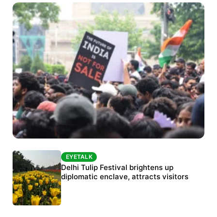
EYETALK
EYETALK
Protests continue at Jantar Mantar despite
Delhi Tulip Festival brightens up
police crackdown
diplomatic enclave, attracts visitors