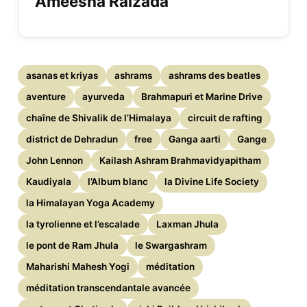
Ameesha Raizada
asanas et kriyas
ashrams
ashrams des beatles
aventure
ayurveda
Brahmapuri et Marine Drive
chaîne de Shivalik de l’Himalaya
circuit de rafting
district de Dehradun
free
Ganga aarti
Gange
John Lennon
Kailash Ashram Brahmavidyapitham
Kaudiyala
l’Album blanc
la Divine Life Society
la Himalayan Yoga Academy
la tyrolienne et l’escalade
Laxman Jhula
le pont de Ram Jhula
le Swargashram
Maharishi Mahesh Yogi
méditation
méditation transcendantale avancée