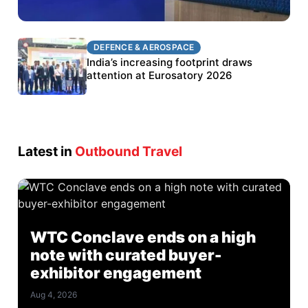
DEFENCE & AEROSPACE
DEFENCE & AEROSPACE
BEL targets stronger export growth through
India’s increasing footprint draws
Eurosatory participation
attention at Eurosatory 2026
Latest in
Outbound Travel
WTC Conclave ends on a high
note with curated buyer-
exhibitor engagement
Aug 4, 2026