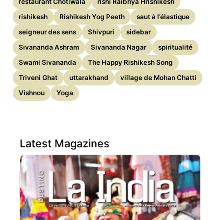
restaurant Chotiwala
rishi Raibhya Hrishikesh
rishikesh
Rishikesh Yog Peeth
saut à l’élastique
seigneur des sens
Shivpuri
sidebar
Sivananda Ashram
Sivananda Nagar
spiritualité
Swami Sivananda
The Happy Rishikesh Song
Triveni Ghat
uttarakhand
village de Mohan Chatti
Vishnou
Yoga
Latest Magazines