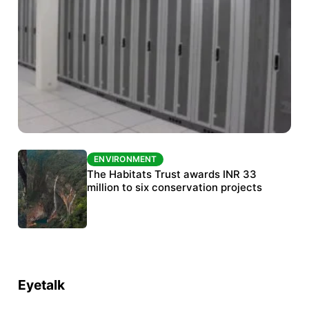
ENVIRONMENT
ENVIRONMENT
India’s data centre boom raises questions
The Habitats Trust awards INR 33
over water, power and sustainability
million to six conservation projects
Eyetalk