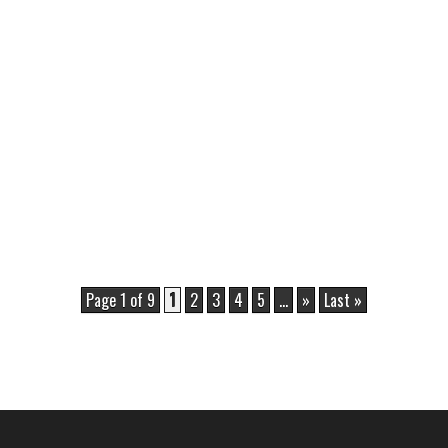
Page 1 of 9
1
2
3
4
5
...
»
Last »