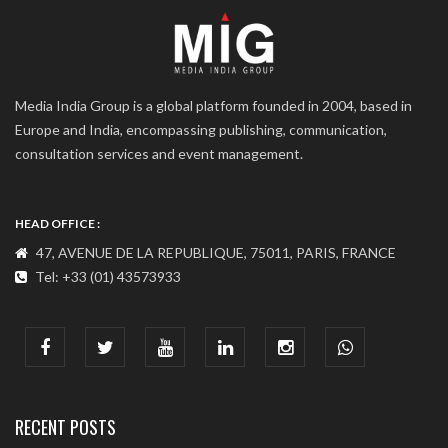
Media India Group is a global platform founded in 2004, based in
Europe and India, encompassing publishing, communication,
consultation services and event management.
HEAD OFFICE :
47, AVENUE DE LA REPUBLIQUE, 75011, PARIS, FRANCE
Tel: +33 (01) 43573933
COMMUNICATION ADDRESS :
India : 607, DLF Tower-A, Jasola District Centre, Jasola, New
Delhi
Tel: +91-11-41065972
RECENT POSTS