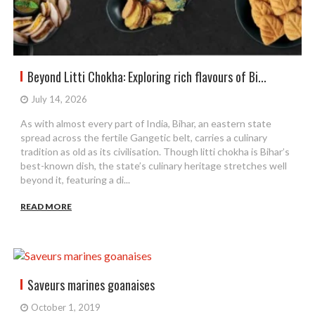
Beyond Litti Chokha: Exploring rich flavours of Bi...
July 14, 2026
As with almost every part of India, Bihar, an eastern state
spread across the fertile Gangetic belt, carries a culinary
tradition as old as its civilisation. Though litti chokha is Bihar’s
best-known dish, the state’s culinary heritage stretches well
beyond it, featuring a di...
READ MORE
Saveurs marines goanaises
October 1, 2019